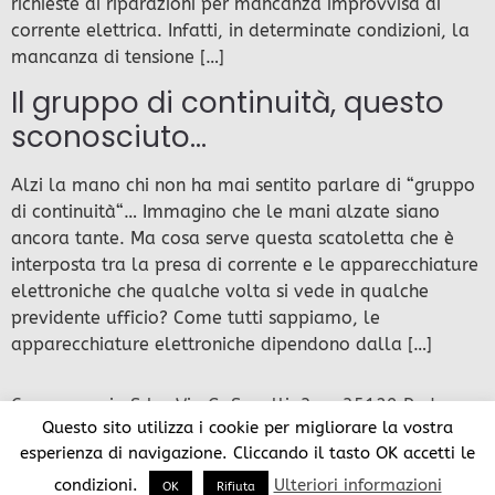
richieste di riparazioni per mancanza improvvisa di
corrente elettrica. Infatti, in determinate condizioni, la
mancanza di tensione […]
Il gruppo di continuità, questo
sconosciuto…
Alzi la mano chi non ha mai sentito parlare di “gruppo
di continuità“… Immagino che le mani alzate siano
ancora tante. Ma cosa serve questa scatoletta che è
interposta tra la presa di corrente e le apparecchiature
elettroniche che qualche volta si vede in qualche
previdente ufficio? Come tutti sappiamo, le
apparecchiature elettroniche dipendono dalla […]
Compumania Srl – Via G. Savelli, 3c – 35129 Padova –
Questo sito utilizza i cookie per migliorare la vostra
Italy Cap. Soc. 100.000 € i.v. – CCIAPP Padova 202708
esperienza di navigazione. Cliccando il tasto OK accetti le
– Iscr. Trib. Reg. Soc. 27329 Vol. Doc. 32637 P.I. e C.F.
01303760282 – (R) Tutti i diritti riservati
condizioni.
Ulteriori informazioni
OK
Rifiuta