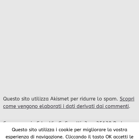
Questo sito utilizza Akismet per ridurre lo spam.
Scopri
come vengono elaborati i dati derivati dai commenti
.
Compumania Srl – Via G. Savelli, 3c – 35129 Padova –
Questo sito utilizza i cookie per migliorare la vostra
Italy Cap. Soc. 100.000 € i.v. – CCIAPP Padova 202708
esperienza di navigazione. Cliccando il tasto OK accetti le
– Iscr. Trib. Reg. Soc. 27329 Vol. Doc. 32637 P.I. e C.F.