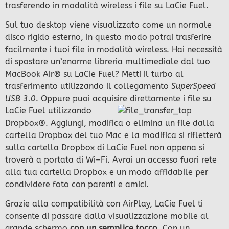
trasferendo in modalità wireless i file su LaCie Fuel.
Sul tuo desktop viene visualizzato come un normale
disco rigido esterno, in questo modo potrai trasferire
facilmente i tuoi file in modalità wireless. Hai necessità
di spostare un’enorme libreria multimediale dal tuo
MacBook Air® su LaCie Fuel? Metti il turbo al
trasferimento utilizzando il collegamento
SuperSpeed
USB 3.0
. Oppure puoi acquisire direttamente
i file su
LaCie Fuel utilizzando
Dropbox®. Aggiungi, modifica o elimina un file dalla
cartella Dropbox del tuo Mac e la modifica si rifletterà
sulla cartella Dropbox di LaCie Fuel non appena si
troverà a portata di Wi–Fi. Avrai un accesso fuori rete
alla tua cartella Dropbox e un modo affidabile per
condividere foto con parenti e amici.
Grazie alla compatibilità con AirPlay, LaCie Fuel ti
consente di passare dalla visualizzazione mobile al
grande schermo
con un semplice tocco
. Con un