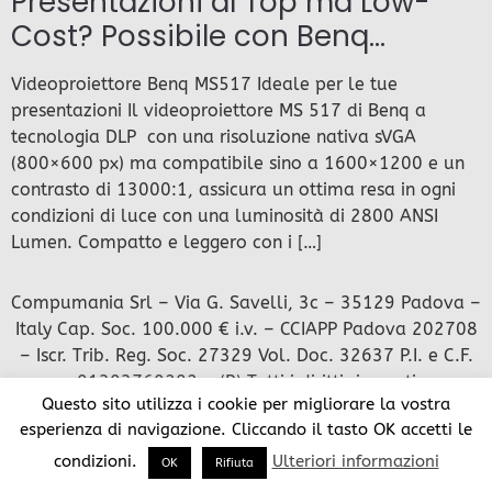
Presentazioni al Top ma Low-
Cost? Possibile con Benq…
Videoproiettore Benq MS517 Ideale per le tue
presentazioni Il videoproiettore MS 517 di Benq a
tecnologia DLP con una risoluzione nativa sVGA
(800×600 px) ma compatibile sino a 1600×1200 e un
contrasto di 13000:1, assicura un ottima resa in ogni
condizioni di luce con una luminosità di 2800 ANSI
Lumen. Compatto e leggero con i […]
Compumania Srl – Via G. Savelli, 3c – 35129 Padova –
Italy Cap. Soc. 100.000 € i.v. – CCIAPP Padova 202708
– Iscr. Trib. Reg. Soc. 27329 Vol. Doc. 32637 P.I. e C.F.
01303760282 – (R) Tutti i diritti riservati
Questo sito utilizza i cookie per migliorare la vostra
esperienza di navigazione. Cliccando il tasto OK accetti le
condizioni.
Ulteriori informazioni
OK
Rifiuta