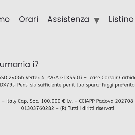
amo
Orari
Assistenza
Listin
umania i7
SD 240Gb Vertex 4 sVGA GTX550Ti – case Corsair Carb
79si Pensi sia sufficiente per il tuo spara-fuggi preferit
Italy Cap. Soc. 100.000 € i.v. – CCIAPP Padova 202708 – I
01303760282 – (R) Tutti i diritti riservati