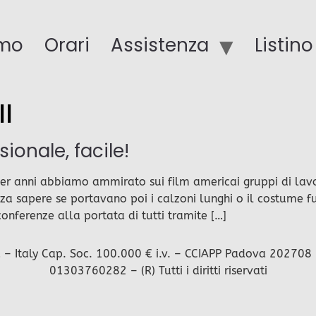
amo
Orari
Assistenza
Listin
l
ionale, facile!
 anni abbiamo ammirato sui film americai gruppi di lavor
za sapere se portavano poi i calzoni lunghi o il costume f
nferenze alla portata di tutti tramite […]
Italy Cap. Soc. 100.000 € i.v. – CCIAPP Padova 202708 – I
01303760282 – (R) Tutti i diritti riservati