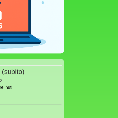
(subito)
o
e inutili.