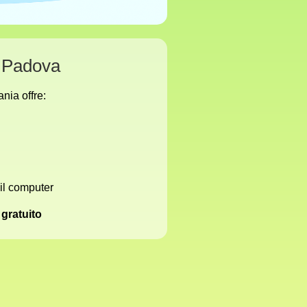
a Padova
nia offre:
 il computer
 gratuito