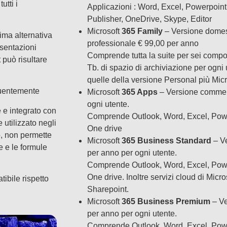
utti i
Applicazioni : Word, Excel, Powerpoin
Publisher, OneDrive, Skype, Editor
Microsoft
365 Family
– Versione domes
ima alternativa
professionale € 99,00 per anno
esentazioni
Comprende tutta la suite per sei compon
può risultare
Tb. di spazio di archiviazione per ogni 
quelle della versione Personal più Mic
quentemente
Microsoft
365 Apps
– Versione commerc
ogni utente.
e e integrato con
Comprende Outlook, Word, Excel, Powe
utilizzato negli
One drive
io, non permette
Microsoft
365 Business Standard
– Ve
e e le formule
per anno per ogni utente.
Comprende Outlook, Word, Excel, Powe
One drive. Inoltre servizi cloud di Mic
ibile rispetto
Sharepoint.
Microsoft
365 Business Premium
– Ve
per anno per ogni utente.
Comprende Outlook, Word, Excel, Powe