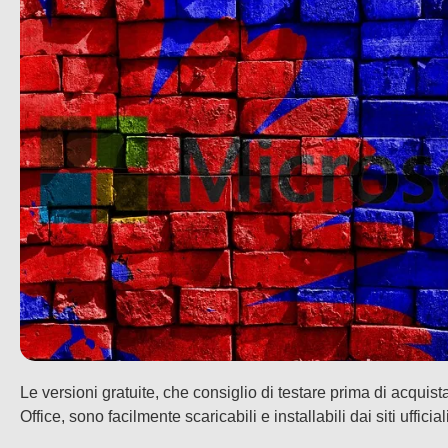
Le versioni gratuite, che consiglio di testare prima di acquist
Office, sono facilmente scaricabili e installabili dai siti ufficiali