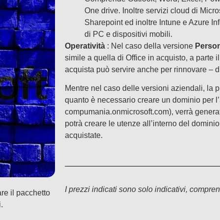
One drive. Inoltre servizi cloud di Mic
Sharepoint ed inoltre Intune e Azure In
di PC e dispositivi mobili.
Operatività
: Nel caso della versione
Person
simile a quella di Office in acquisto, a parte il
acquista può servire anche per rinnovare – di
Mentre nel caso delle versioni aziendali, la
quanto è necessario creare un dominio per 
compumania.onmicrosoft.com), verrà generat
potrà creare le utenze all’interno del domini
acquistate.
I prezzi indicati sono solo indicativi, compren
are il pacchetto
.