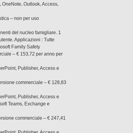
t, OneNote, Outlook, Access,
tica – non per uso
enti del nucleo famigliare. 1
utente. Applicazioni : Tutte
rosoft Family Safety
iale – € 153,72 per anno per
rPoint, Publisher, Access e
rsione commerciale – € 128,83
rPoint, Publisher, Access e
rosoft Teams, Exchange e
rsione commerciale – € 247,41
rPoint, Publisher, Access e