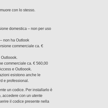
e muore con lo stesso.
ione domestica – non per uso
– non ha Outlook
rsione commerciale ca. €
 Outloook.
ne commerciale ca. € 560,00
Access e Outloook.
tazioni esistono anche le
rd e professional.
nte un codice. Per installarlo è
p
, accedere con un utente
serire il codice presente nella