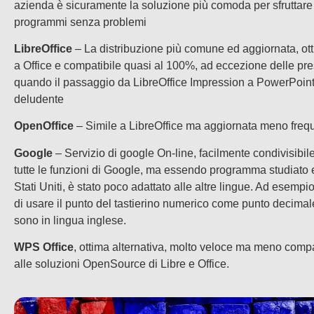
azienda è sicuramente la soluzione più comoda per sfruttare t
programmi senza problemi
LibreOffice
– La distribuzione più comune ed aggiornata, ott
a Office e compatibile quasi al 100%, ad eccezione delle pr
quando il passaggio da LibreOffice Impression a PowerPoint 
deludente
OpenOffice
– Simile a LibreOffice ma aggiornata meno fre
Google
– Servizio di google On-line, facilmente condivisibil
tutte le funzioni di Google, ma essendo programma studiato e 
Stati Uniti, è stato poco adattato alle altre lingue. Ad esemp
di usare il punto del tastierino numerico come punto decimal
sono in lingua inglese.
WPS Office
, ottima alternativa, molto veloce ma meno compat
alle soluzioni OpenSource di Libre e Office.