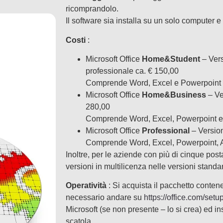
ricomprandolo.
Il software sia installa su un solo computer 
Costi
:
Microsoft Office
Home&Student
– Vers
professionale ca. € 150,00
Comprende Word, Excel e Powerpoint 
Microsoft Office
Home&Business
– Ve
280,00
Comprende Word, Excel, Powerpoint e
Microsoft Office
Professional
– Versio
Comprende Word, Excel, Powerpoint, 
Inoltre, per le aziende con più di cinque pos
versioni in multilicenza nelle versioni standa
Operatività
: Si acquista il pacchetto contene
necessario andare su
https://office.com/setu
Microsoft (se non presente – lo si crea) ed in
scatola.